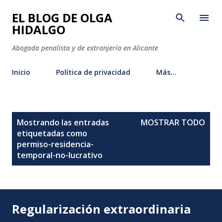
Ir al contenido principal
EL BLOG DE OLGA
HIDALGO
Abogada penalista y de extranjería en Alicante
Inicio
Política de privacidad
Más…
E
Mostrando las entradas
MOSTRAR TODO
n
etiquetadas como
t
permiso-residencia-
temporal-no-lucrativo
r
a
d
a
Regularización extraordinaria
s