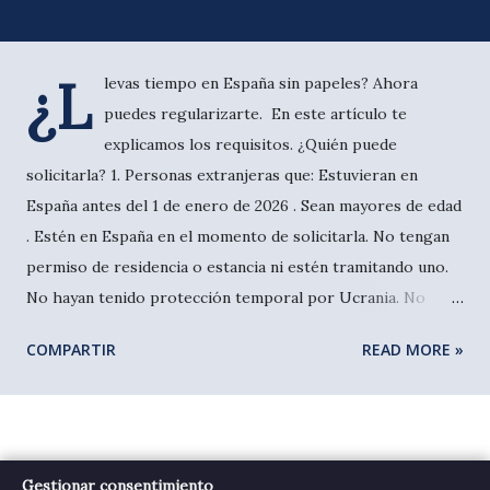
¿L
levas tiempo en España sin papeles? Ahora
puedes regularizarte. En este artículo te
explicamos los requisitos. ¿Quién puede
solicitarla? 1. Personas extranjeras que: Estuvieran en
España antes del 1 de enero de 2026 . Sean mayores de edad
. Estén en España en el momento de solicitarla. No tengan
permiso de residencia o estancia ni estén tramitando uno.
No hayan tenido protección temporal por Ucrania. No
tengan antecedentes penales (o estén cancelados antes de
COMPARTIR
READ MORE »
ser resuelta la solicitud). No supongan riesgo para la
seguridad o salud pública. La existencia de antecedentes en
el informe policial no supondrá, por sí misma y de forma
automática, causa de denegación de la autorización. No
No se ha encontrado ningún resultado
tengan prohibida la entrada en España. Hayan pagado la
Gestionar consentimiento